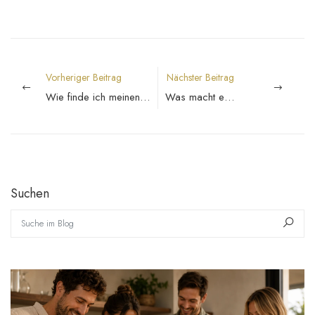
Vorheriger Beitrag
Nächster Beitrag
Wie finde ich meinen Weinstil?
Was macht einen hochwertigen Wein aus?
Suchen
Suche im Blog
Such