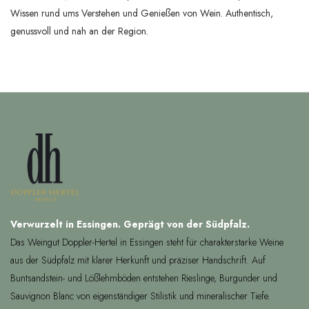
Wissen rund ums Verstehen und Genießen von Wein. Authentisch,
genussvoll und nah an der Region.
Verwurzelt in Essingen. Geprägt von der Südpfalz.
Das Weingut Doppler-Hertel in Essingen steht für charakterstarke Weine
aus der Südpfalz mit klarer Herkunft und präziser Handschrift. Auf
Buntsandstein- und Lößlehmböden entstehen Rieslinge, Burgunder und
Sauvignon Blanc von eigenständiger Stilistik und mineralischer Tiefe.