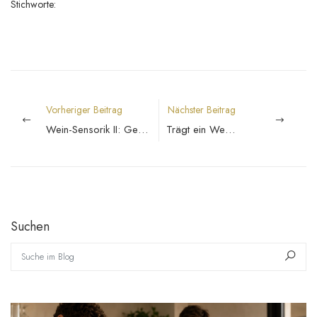
Stichworte:
Vorheriger Beitrag
Nächster Beitrag
Wein-Sensorik II: Geschmack EINORDNEN
Trägt ein Wein eine Medaille, ist das ein Zeichen für seine große Klasse!
Suchen
Suche im Blog
Such