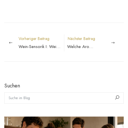
Vorheriger Beitrag
Nächster Beitrag
Wein-Sensorik I: Wein SCHMECKEN
Welche Aromen darf man bei Weißweinen erwarten?
Suchen
Suche im Blog
Such