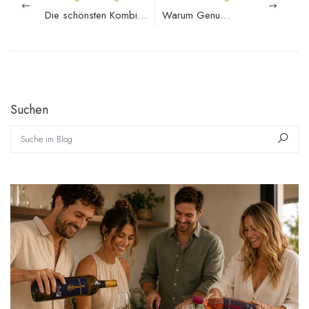
Die schönsten Kombinationen aus Wein, Musik und Essen
Warum Genuss Zeit braucht
Suchen
Suche im Blog
Such