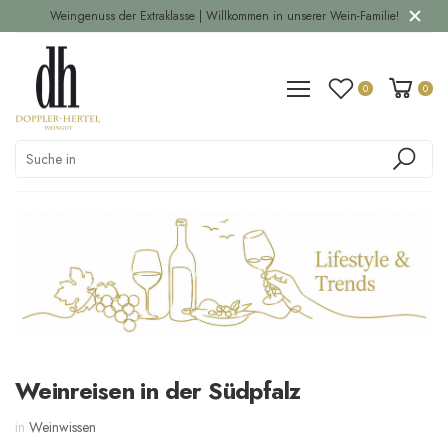
Weingenuss der Extraklasse | Willkommen in unserer Wein-Familie!
0
0
Weinreisen in der Südpfalz
in
Weinwissen