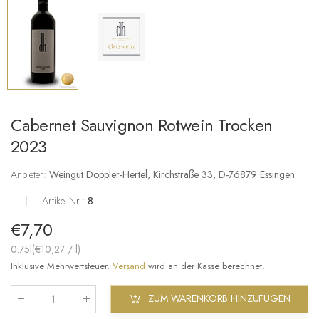
Cabernet Sauvignon Rotwein Trocken
2023
Anbieter:
Weingut Doppler-Hertel, Kirchstraße 33, D-76879 Essingen
|
Artikel-Nr.:
8
€7,70
0.75l(
€10,27
/
l
)
Inklusive Mehrwertsteuer.
Versand
wird an der Kasse berechnet.
ZUM WARENKORB HINZUFÜGEN
Menge
: