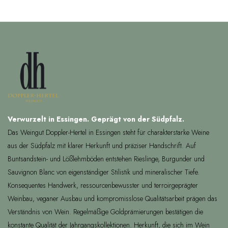
Verwurzelt in Essingen. Geprägt von der Südpfalz.
Das Weingut Doppler-Hertel in Essingen steht für charakterstarke Weine
aus der Südpfalz mit klarer Herkunft und präziser Handschrift. Auf
Buntsandstein- und Lößlehmböden entstehen Rieslinge, Burgunder und
Sauvignon Blanc von eigenständiger Stilistik und mineralischer Tiefe.
Konsequentes Handwerk, ressourcenbewusster und terroirgeprägter
Weinbau, veganer Ausbau und kompromisslose Qualitätsarbeit prägen das
Verständnis von Wein. Regelmäßige Goldprämierungen bestätigen die
konstante Qualität der Jahrgangskollektionen. Herkunft, die sich im Wein