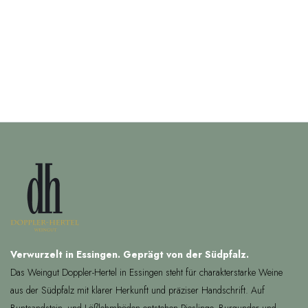
Verwurzelt in Essingen. Geprägt von der Südpfalz.
Das Weingut Doppler-Hertel in Essingen steht für charakterstarke Weine
aus der Südpfalz mit klarer Herkunft und präziser Handschrift. Auf
Buntsandstein- und Lößlehmböden entstehen Rieslinge, Burgunder und