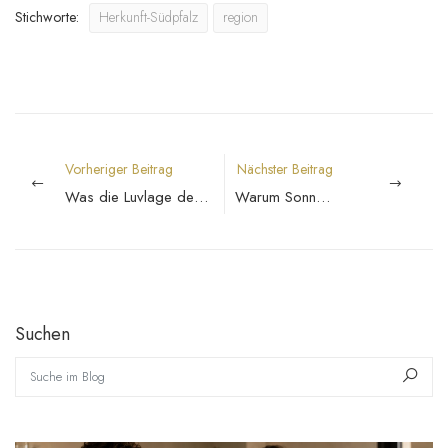
Stichworte:
Herkunft-Südpfalz
region
Vorheriger Beitrag
Nächster Beitrag
Was die Luvlage des Haardtgebirges für unsere Weinberge bedeutet
Warum Sonnenstunden im Weinbau entscheidend sind
Suchen
Suche im Blog
Such