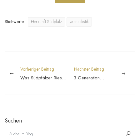
Stichworte:
Herkunft-Südpfalz
weinstilistik
Vorheriger Beitrag
Nächster Beitrag
Was Südpfälzer Riesling besonders macht
3 Generationen, 1 Weinfamilie – wie Wissen weitergegeben wird
Suchen
Suche im Blog
Such