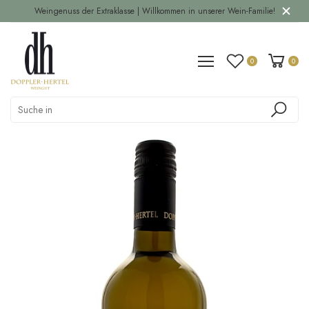
Weingenuss der Extraklasse | Willkommen in unserer Wein-Familie!
0
0