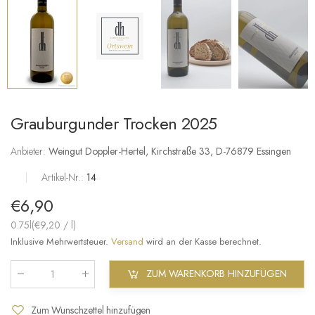
Grauburgunder Trocken 2025
Anbieter:
Weingut Doppler-Hertel, Kirchstraße 33, D-76879 Essingen
|
Artikel-Nr.:
14
€6,90
0.75l(
€9,20
/
l
)
Inklusive Mehrwertsteuer.
Versand
wird an der Kasse berechnet.
ZUM WARENKORB HINZUFÜGEN
Menge
:
Zum Wunschzettel hinzufügen