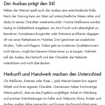
Der Ausbau prägt den Stil
Neben der Weinart spielt auch der Ausbau eine entscheidende Rolle.
Nach der Gärung kann ein Wein auf unterschiedliche Weise reifen und
dadurch seinen Charakter weiterentwickeln. Frische Weißweine werden
häufig im Edelstahltank ausgebaut, um ihre Frucht und Lebendigkeit zu
bewahren. Komplexere Burgunder oder Rotweine profitieren dagegen
oft von einer Reifephase im Holzfass. Dort gewinnen sie zusätzliche
Struktur, Tiefe und Eleganz. Dabei geht es modernen Qualitätswinzern
nicht darum, möglichst intensive Holzaromen zu erzeugen. Vielmehr
soll der Ausbau die Herkunft und den Charakter der Rebsorte
unterstützen und nicht überdecken.
Herkunft und Handwerk machen den Unterschied
Ob Weißwein, Rotwein oder Rosé – jede Weinart besitzt ihre eigene
Stilistik und ihren eigenen Charakter. Gemeinsam haben hochwertige
Weine jedoch, dass sie das Ergebnis sorgfältiger Arbeit im Weinberg
und präziser Entscheidungen im Keller sind. Rebsorte, Klima, Boden und
Ausbau greifen dabei ineinander und formen die Persönlichkeit eines