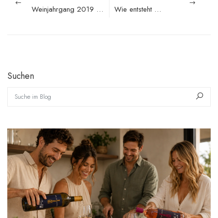
Weinjahrgang 2019 – Ein Jahrgang mit eindrucksvoller Sortenaromatik
Wie entsteht Wein?
Suchen
Suche im Blog
Such