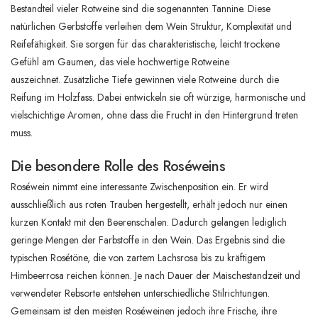
Bestandteil vieler Rotweine sind die sogenannten Tannine. Diese
natürlichen Gerbstoffe verleihen dem Wein Struktur, Komplexität und
Reifefähigkeit. Sie sorgen für das charakteristische, leicht trockene
Gefühl am Gaumen, das viele hochwertige Rotweine
auszeichnet. Zusätzliche Tiefe gewinnen viele Rotweine durch die
Reifung im Holzfass. Dabei entwickeln sie oft würzige, harmonische und
vielschichtige Aromen, ohne dass die Frucht in den Hintergrund treten
muss.
Die besondere Rolle des Roséweins
Roséwein nimmt eine interessante Zwischenposition ein. Er wird
ausschließlich aus roten Trauben hergestellt, erhält jedoch nur einen
kurzen Kontakt mit den Beerenschalen. Dadurch gelangen lediglich
geringe Mengen der Farbstoffe in den Wein. Das Ergebnis sind die
typischen Rosétöne, die von zartem Lachsrosa bis zu kräftigem
Himbeerrosa reichen können. Je nach Dauer der Maischestandzeit und
verwendeter Rebsorte entstehen unterschiedliche Stilrichtungen.
Gemeinsam ist den meisten Roséweinen jedoch ihre Frische, ihre