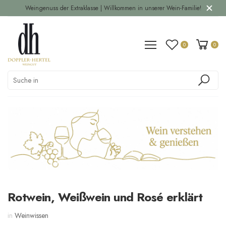
Weingenuss der Extraklasse | Willkommen in unserer Wein-Familie!
0
0
Rotwein, Weißwein und Rosé erklärt
in
Weinwissen