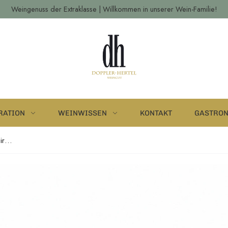
Weingenuss der Extraklasse | Willkommen in unserer Wein-Familie!
RATION
WEINWISSEN
KONTAKT
GASTRO
Warum Säure beim Foodpairing...