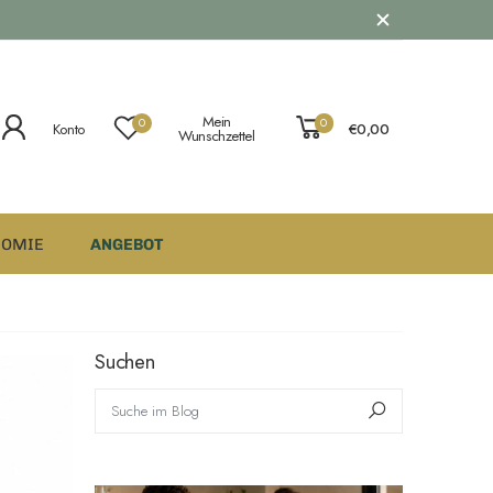
Mein
0
0
Konto
€0,00
Wunschzettel
NOMIE
ANGEBOT
Suchen
Suche im Blog
Suchen