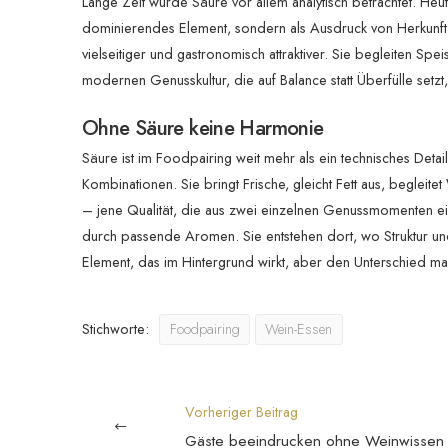
Lange Zeit wurde Säure vor allem analytisch betrachtet. Heut
dominierendes Element, sondern als Ausdruck von Herkunft, F
vielseitiger und gastronomisch attraktiver. Sie begleiten 
modernen Genusskultur, die auf Balance statt Überfülle set
Ohne Säure keine Harmonie
Säure ist im Foodpairing weit mehr als ein technisches Detai
Kombinationen. Sie bringt Frische, gleicht Fett aus, begleit
– jene Qualität, die aus zwei einzelnen Genussmomenten e
durch passende Aromen. Sie entstehen dort, wo Struktur und
Element, das im Hintergrund wirkt, aber den Unterschied ma
Stichworte:
Foodpairing
Wein-Essen
Vorheriger Beitrag
Gäste beeindrucken ohne Weinwissen