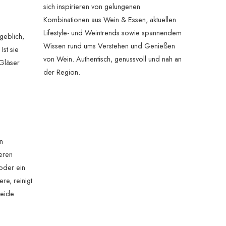
sich inspirieren von gelungenen
Kombinationen aus Wein & Essen, aktuellen
Lifestyle- und Weintrends sowie spannendem
geblich,
Wissen rund ums Verstehen und Genießen
st sie
von Wein. Authentisch, genussvoll und nah an
 Gläser
der Region.
n
eren
oder ein
re, reinigt
beide