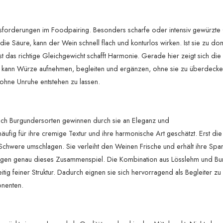
forderungen im Foodpairing. Besonders scharfe oder intensiv gewürzte 
die Säure, kann der Wein schnell flach und konturlos wirken. Ist sie zu do
rst das richtige Gleichgewicht schafft Harmonie. Gerade hier zeigt sich di
in kann Würze aufnehmen, begleiten und ergänzen, ohne sie zu überdeck
 ohne Unruhe entstehen zu lassen.
. Auch Burgundersorten gewinnen durch sie an Eleganz und
fig für ihre cremige Textur und ihre harmonische Art geschätzt. Erst di
 Schwere umschlagen. Sie verleiht den Weinen Frische und erhält ihre Spa
eigen genau dieses Zusammenspiel. Die Kombination aus Lösslehm und Bun
ig feiner Struktur. Dadurch eignen sie sich hervorragend als Begleiter zu 
nenten.