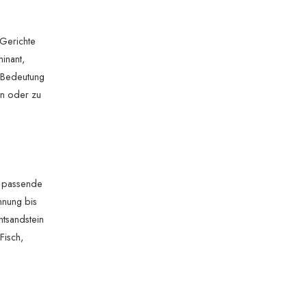
Gerichte
minant,
e Bedeutung
en oder zu
e passende
nnung bis
tsandstein
Fisch,