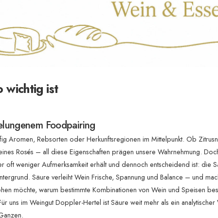
wichtig ist
 gelungenem Foodpairing
g Aromen, Rebsorten oder Herkunftsregionen im Mittelpunkt. Ob Zitrusn
t eines Rosés – all diese Eigenschaften prägen unsere Wahrnehmung. Doch
er oft weniger Aufmerksamkeit erhält und dennoch entscheidend ist: die S
m Hintergrund. Säure verleiht Wein Frische, Spannung und Balance – und mach
erstehen möchte, warum bestimmte Kombinationen von Wein und Speisen be
r uns im Weingut Doppler-Hertel ist Säure weit mehr als ein analytischer 
 Ganzen.