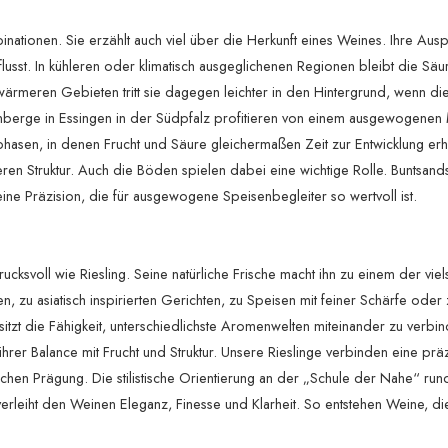
inationen. Sie erzählt auch viel über die Herkunft eines Weines. Ihre Au
usst. In kühleren oder klimatisch ausgeglichenen Regionen bleibt die Säur
 wärmeren Gebieten tritt sie dagegen leichter in den Hintergrund, wenn di
einberge in Essingen in der Südpfalz profitieren von einem ausgewogenen
hasen, in denen Frucht und Säure gleichermaßen Zeit zur Entwicklung erh
eren Struktur. Auch die Böden spielen dabei eine wichtige Rolle. Buntsand
ne Präzision, die für ausgewogene Speisenbegleiter so wertvoll ist.
svoll wie Riesling. Seine natürliche Frische macht ihn zu einem der viels
 zu asiatisch inspirierten Gerichten, zu Speisen mit feiner Schärfe oder 
esitzt die Fähigkeit, unterschiedlichste Aromenwelten miteinander zu verbi
n ihrer Balance mit Frucht und Struktur. Unsere Rieslinge verbinden eine prä
ischen Prägung. Die stilistische Orientierung an der „Schule der Nahe“ ru
verleiht den Weinen Eleganz, Finesse und Klarheit. So entstehen Weine, d