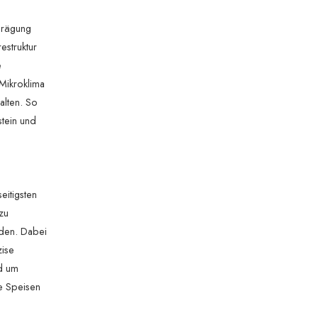
sprägung
estruktur
e
 Mikroklima
alten. So
stein und
eitigsten
zu
nden. Dabei
zise
nd um
ie Speisen