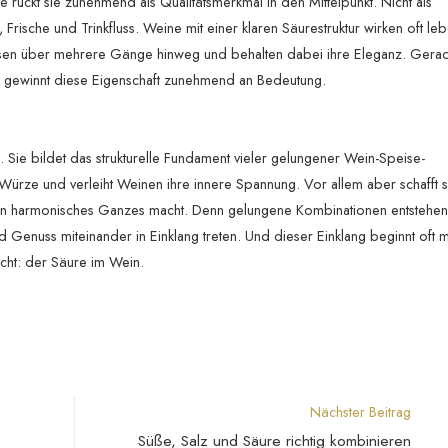
e rückt sie zunehmend als Qualitätsmerkmal in den Mittelpunkt. Nicht als
rische und Trinkfluss. Weine mit einer klaren Säurestruktur wirken oft le
Speisen über mehrere Gänge hinweg und behalten dabei ihre Eleganz. Gerad
zt, gewinnt diese Eigenschaft zunehmend an Bedeutung.
l. Sie bildet das strukturelle Fundament vieler gelungener Wein-Speise-
et Würze und verleiht Weinen ihre innere Spannung. Vor allem aber schafft 
in harmonisches Ganzes macht. Denn gelungene Kombinationen entstehen n
 Genuss miteinander in Einklang treten. Und dieser Einklang beginnt oft m
cht: der Säure im Wein.
Nächster Beitrag
Süße, Salz und Säure richtig kombinieren