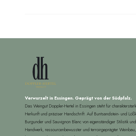
Verwurzelt in Essingen. Geprägt von der Südpfalz.
Das Weingut Doppler-Hertel in Essingen steht für charakterstar
Herkunft und präziser Handschrift. Auf Buntsandstein- und Löß
Burgunder und Sauvignon Blanc von eigenständiger Stilistik und
Handwerk, ressourcenbewusster und terroirgeprägter Weinbau