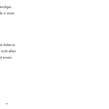
bendiger,
e in einer
sie Balance
icht allein
it einem