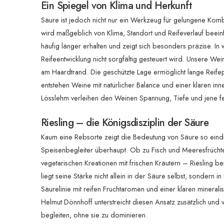
Ein Spiegel von Klima und Herkunft
Säure ist jedoch nicht nur ein Werkzeug für gelungene Komb
wird maßgeblich von Klima, Standort und Reifeverlauf beeinfl
häufig länger erhalten und zeigt sich besonders präzise. In
Reifeentwicklung nicht sorgfältig gesteuert wird. Unsere W
am Haardtrand. Die geschützte Lage ermöglicht lange Reifep
entstehen Weine mit natürlicher Balance und einer klaren inn
Lösslehm verleihen den Weinen Spannung, Tiefe und jene fei
Riesling – die Königsdisziplin der Säure
Kaum eine Rebsorte zeigt die Bedeutung von Säure so eindruck
Speisenbegleiter überhaupt. Ob zu Fisch und Meeresfrüchten,
vegetarischen Kreationen mit frischen Kräutern – Riesling b
liegt seine Stärke nicht allein in der Säure selbst, sondern i
Säurelinie mit reifen Fruchtaromen und einer klaren mineral
Helmut Dönnhoff unterstreicht diesen Ansatz zusätzlich und 
begleiten, ohne sie zu dominieren.