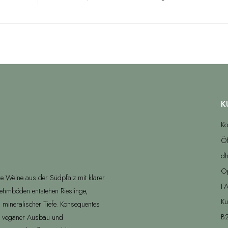
K
Ko
Öf
dh
O
ke Weine aus der Südpfalz mit klarer
F
lehmböden entstehen Rieslinge,
Ku
 mineralischer Tiefe. Konsequentes
B2
, veganer Ausbau und