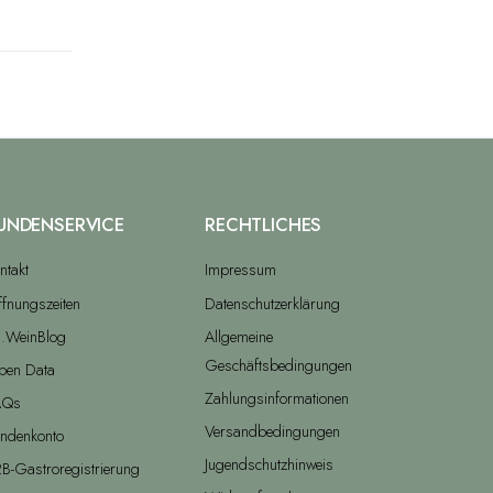
UNDENSERVICE
RECHTLICHES
ntakt
Impressum
fnungszeiten
Datenschutzerklärung
.WeinBlog
Allgemeine
Geschäftsbedingungen
pen Data
Zahlungsinformationen
AQs
Versandbedingungen
ndenkonto
Jugendschutzhinweis
B-Gastroregistrierung