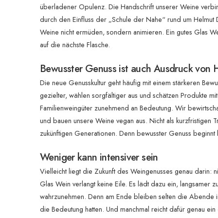
überladener Opulenz. Die Handschrift unserer Weine verbinde
durch den Einfluss der „Schule der Nahe“ rund um Helmut D
Weine nicht ermüden, sondern animieren. Ein gutes Glas Wei
auf die nächste Flasche.
Bewusster Genuss ist auch Ausdruck von 
Die neue Genusskultur geht häufig mit einem stärkeren Bewu
gezielter, wählen sorgfältiger aus und schätzen Produkte m
Familienweingüter zunehmend an Bedeutung. Wir bewirtscha
und bauen unsere Weine vegan aus. Nicht als kurzfristigen
zukünftigen Generationen. Denn bewusster Genuss beginnt b
Weniger kann intensiver sein
Vielleicht liegt die Zukunft des Weingenusses genau darin: n
Glas Wein verlangt keine Eile. Es lädt dazu ein, langsame
wahrzunehmen. Denn am Ende bleiben selten die Abende in 
die Bedeutung hatten. Und manchmal reicht dafür genau ein