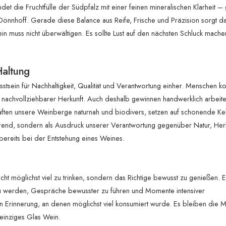
t die Fruchtfülle der Südpfalz mit einer feinen mineralischen Klarheit –
önnhoff. Gerade diese Balance aus Reife, Frische und Präzision sorgt da
n muss nicht überwältigen. Es sollte Lust auf den nächsten Schluck mache
Haltung
sstsein für Nachhaltigkeit, Qualität und Verantwortung einher. Menschen 
it nachvollziehbarer Herkunft. Auch deshalb gewinnen handwerklich arbeit
ften unsere Weinberge naturnah und biodivers, setzen auf schonende Kel
 Trend, sondern als Ausdruck unserer Verantwortung gegenüber Natur, Her
ereits bei der Entstehung eines Weines.
icht möglichst viel zu trinken, sondern das Richtige bewusst zu genießen. E
r zu werden, Gespräche bewusster zu führen und Momente intensiver
Erinnerung, an denen möglichst viel konsumiert wurde. Es bleiben die 
 einziges Glas Wein.