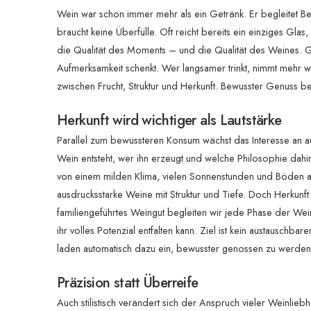
Wein war schon immer mehr als ein Getränk. Er begleitet 
braucht keine Überfülle. Oft reicht bereits ein einziges G
die Qualität des Moments – und die Qualität des Weines. Ge
Aufmerksamkeit schenkt. Wer langsamer trinkt, nimmt mehr wa
zwischen Frucht, Struktur und Herkunft. Bewusster Genuss 
Herkunft wird wichtiger als Lautstärke
Parallel zum bewussteren Konsum wächst das Interesse an a
Wein entsteht, wer ihn erzeugt und welche Philosophie dahi
von einem milden Klima, vielen Sonnenstunden und Böden a
ausdrucksstarke Weine mit Struktur und Tiefe. Doch Herkunft z
familiengeführtes Weingut begleiten wir jede Phase der Wei
ihr volles Potenzial entfalten kann. Ziel ist kein austauschb
laden automatisch dazu ein, bewusster genossen zu werden
Präzision statt Überreife
Auch stilistisch verändert sich der Anspruch vieler Weinlie