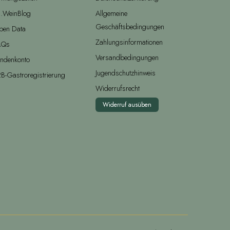
.WeinBlog
Allgemeine
Geschäftsbedingungen
pen Data
Zahlungsinformationen
AQs
Versandbedingungen
ndenkonto
Jugendschutzhinweis
B-Gastroregistrierung
Widerrufsrecht
Widerruf ausüben