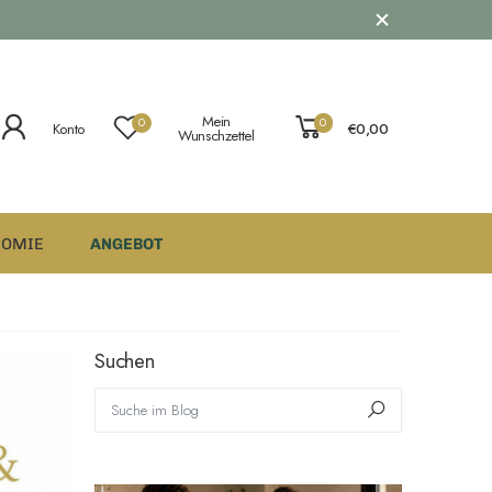
Mein
0
0
Konto
€0,00
Wunschzettel
NOMIE
ANGEBOT
Suchen
Suche im Blog
Suchen