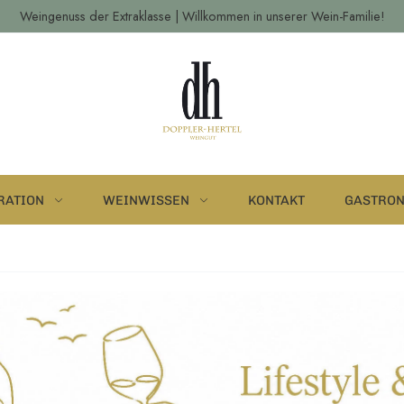
Weingenuss der Extraklasse | Willkommen in unserer Wein-Familie!
RATION
WEINWISSEN
KONTAKT
GASTRO