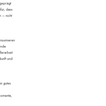
 geprägt
für, dass
n – nicht
konsumieren
ende
lerarbeit
kunft und
in gutes
Momente,