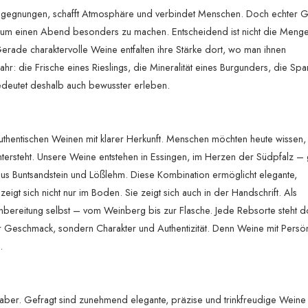
Begegnungen, schafft Atmosphäre und verbindet Menschen. Doch echter 
las, um einen Abend besonders zu machen. Entscheidend ist nicht die Meng
rade charaktervolle Weine entfalten ihre Stärke dort, wo man ihnen
hr: die Frische eines Rieslings, die Mineralität eines Burgunders, die Sp
bedeutet deshalb auch bewusster erleben.
uthentischen Weinen mit klarer Herkunft. Menschen möchten heute wissen,
ntersteht. Unsere Weine entstehen in Essingen, im Herzen der Südpfalz –
us Buntsandstein und Lößlehm. Diese Kombination ermöglicht elegante,
eigt sich nicht nur im Boden. Sie zeigt sich auch in der Handschrift. Als
nbereitung selbst – vom Weinberg bis zur Flasche. Jede Rebsorte steht do
arer Geschmack, sondern Charakter und Authentizität. Denn Weine mit Persön
.
bhaber. Gefragt sind zunehmend elegante, präzise und trinkfreudige Weine s