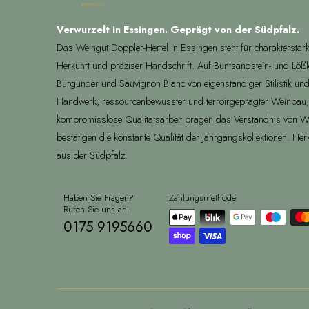
Verwurzelt in Essingen. Geprägt von der Südpfalz.
Das Weingut Doppler-Hertel in Essingen steht für charakterstar
Herkunft und präziser Handschrift. Auf Buntsandstein- und Löß
Burgunder und Sauvignon Blanc von eigenständiger Stilistik und
Handwerk, ressourcenbewusster und terroirgeprägter Weinbau
kompromisslose Qualitätsarbeit prägen das Verständnis von 
bestätigen die konstante Qualität der Jahrgangskollektionen. Her
aus der Südpfalz.
Haben Sie Fragen?
Zahlungsmethode
Rufen Sie uns an!
0175 9195660