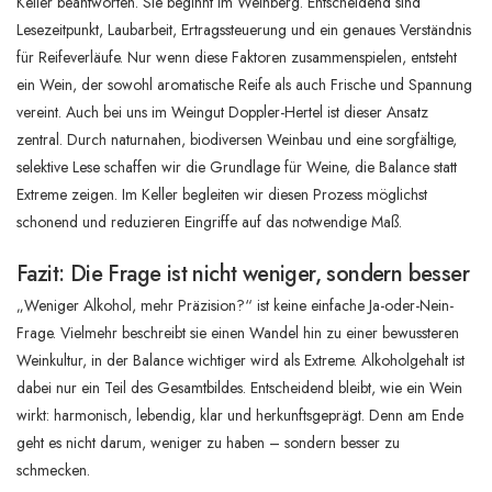
Keller beantworten. Sie beginnt im Weinberg. Entscheidend sind
Lesezeitpunkt, Laubarbeit, Ertragssteuerung und ein genaues Verständnis
für Reifeverläufe. Nur wenn diese Faktoren zusammenspielen, entsteht
ein Wein, der sowohl aromatische Reife als auch Frische und Spannung
vereint. Auch bei uns im Weingut Doppler-Hertel ist dieser Ansatz
zentral. Durch naturnahen, biodiversen Weinbau und eine sorgfältige,
selektive Lese schaffen wir die Grundlage für Weine, die Balance statt
Extreme zeigen. Im Keller begleiten wir diesen Prozess möglichst
schonend und reduzieren Eingriffe auf das notwendige Maß.
Fazit: Die Frage ist nicht weniger, sondern besser
„Weniger Alkohol, mehr Präzision?“ ist keine einfache Ja-oder-Nein-
Frage. Vielmehr beschreibt sie einen Wandel hin zu einer bewussteren
Weinkultur, in der Balance wichtiger wird als Extreme. Alkoholgehalt ist
dabei nur ein Teil des Gesamtbildes. Entscheidend bleibt, wie ein Wein
wirkt: harmonisch, lebendig, klar und herkunftsgeprägt. Denn am Ende
geht es nicht darum, weniger zu haben – sondern besser zu
schmecken.