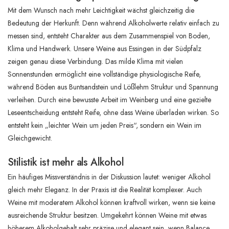
Mit dem Wunsch nach mehr Leichtigkeit wächst gleichzeitig die
Bedeutung der Herkunft. Denn während Alkoholwerte relativ einfach zu
messen sind, entsteht Charakter aus dem Zusammenspiel von Boden,
Klima und Handwerk. Unsere Weine aus Essingen in der Südpfalz
zeigen genau diese Verbindung. Das milde Klima mit vielen
Sonnenstunden ermöglicht eine vollständige physiologische Reife,
während Böden aus Buntsandstein und Lößlehm Struktur und Spannung
verleihen. Durch eine bewusste Arbeit im Weinberg und eine gezielte
Leseentscheidung entsteht Reife, ohne dass Weine überladen wirken. So
entsteht kein „leichter Wein um jeden Preis“, sondern ein Wein im
Gleichgewicht.
Stilistik ist mehr als Alkohol
Ein häufiges Missverständnis in der Diskussion lautet: weniger Alkohol
gleich mehr Eleganz. In der Praxis ist die Realität komplexer. Auch
Weine mit moderatem Alkohol können kraftvoll wirken, wenn sie keine
ausreichende Struktur besitzen. Umgekehrt können Weine mit etwas
höherem Alkoholgehalt sehr präzise und elegant sein, wenn Balance