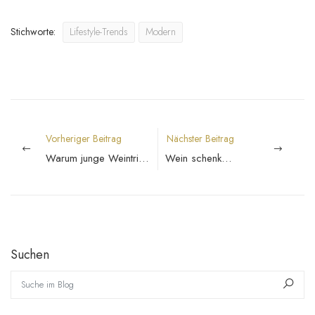
Stichworte:
Lifestyle-Trends
Modern
Vorheriger Beitrag
Nächster Beitrag
Warum junge Weintrinker anders auswählen
Wein schenken mit Stil
Suchen
Suche im Blog
Such